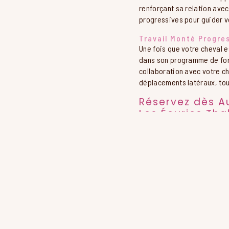
renforçant sa relation avec
progressives pour guider vo
Travail Monté Progres
Une fois que votre cheval e
dans son programme de form
collaboration avec votre ch
déplacements latéraux, tout
Réservez dès A
Les Écuries Tha
Préparez votre cheval à un
Les Écuries Thalie. Contact
votre cheval à nos experts
vous aider à atteindre vos 
EN SAVOIR PLUS