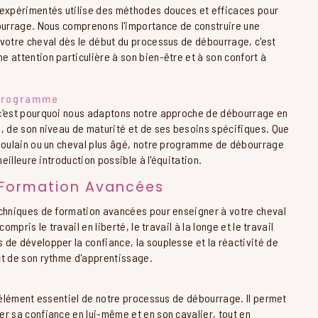
 expérimentés utilise des méthodes douces et efficaces pour
bourrage. Nous comprenons l'importance de construire une
 votre cheval dès le début du processus de débourrage, c'est
 attention particulière à son bien-être et à son confort à
 Programme
c'est pourquoi nous adaptons notre approche de débourrage en
é, de son niveau de maturité et de ses besoins spécifiques. Que
 poulain ou un cheval plus âgé, notre programme de débourrage
meilleure introduction possible à l'équitation.
 Formation Avancées
echniques de formation avancées pour enseigner à votre cheval
compris le travail en liberté, le travail à la longe et le travail
 de développer la confiance, la souplesse et la réactivité de
ct de son rythme d'apprentissage.
n élément essentiel de notre processus de débourrage. Il permet
er sa confiance en lui-même et en son cavalier, tout en