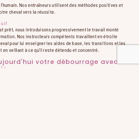
 l'humain. Nos entraîneurs utilisent des méthodes positives et
tre cheval vers la réussite.
sif
st prêt, nous introduisons progressivement le travail monté
ation. Nos instructeurs compétents travaillent en étroite
eval pour lui enseigner les aides de base, les transitions et les
 en veillant à ce qu'il reste détendu et concentré.
ujourd'hui votre débourrage avec
lie
e vie d'équitation réussie avec notre service de débourrage à
ez-nous dès aujourd'hui pour réserver une place et confiez
 pour un débourrage en douceur et efficace. Nous avons hâte de
objectifs équestres aux Les Écuries Thalie!
CONTACTEZ-NOUS