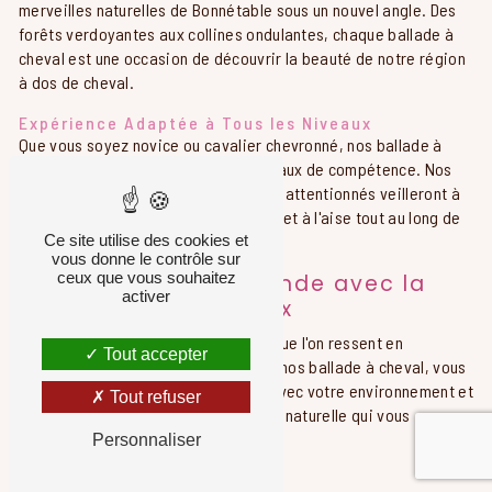
merveilles naturelles de Bonnétable sous un nouvel angle. Des
forêts verdoyantes aux collines ondulantes, chaque ballade à
cheval est une occasion de découvrir la beauté de notre région
à dos de cheval.
Expérience Adaptée à Tous les Niveaux
Que vous soyez novice ou cavalier chevronné, nos ballade à
cheval sont adaptées à tous les niveaux de compétence. Nos
chevaux bien entraînés et nos guides attentionnés veilleront à
ce que vous vous sentiez en sécurité et à l'aise tout au long de
Ce site utilise des cookies et
votre aventure équestre.
vous donne le contrôle sur
ceux que vous souhaitez
Une Connexion Profonde avec la
activer
Nature et les Animaux
Rien ne vaut la sensation de liberté que l'on ressent en
Tout accepter
explorant la nature à cheval. Lors de nos ballade à cheval, vous
aurez l'occasion de vous connecter avec votre environnement et
Tout refuser
de vous émerveiller devant la beauté naturelle qui vous
entoure.
Personnaliser
Relaxation et Déconnexion